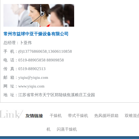
常州市益球中亚干燥设备有限公司
总经理：卜亚伟
手 机：(0)13776860658;13606110858
电 话：0519-88905858 88909858
传 真：0519-88902513
邮 箱：yiqiu@yiqiu.com
网 址：www.yiqiu.com
地 址：江苏省常州市天宁区郑陆镇焦溪粮庄工业园
干燥机
带式干燥机
热风循环烘箱
双锥混
机
闪蒸干燥机