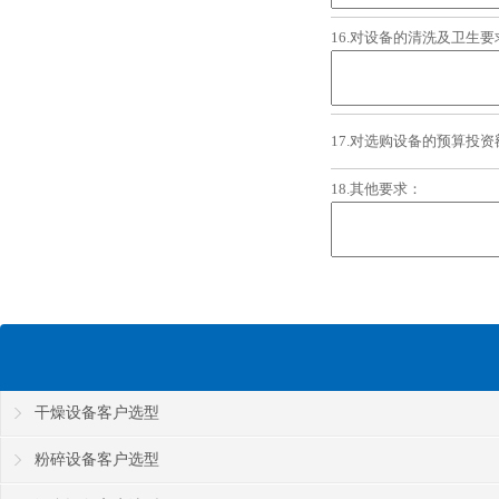
16.对设备的清洗及卫生
17.对选购设备的预算投
18.其他要求：
干燥设备客户选型
粉碎设备客户选型