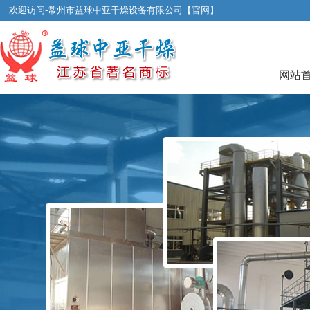
欢迎访问-常州市益球中亚干燥设备有限公司【官网】
网站