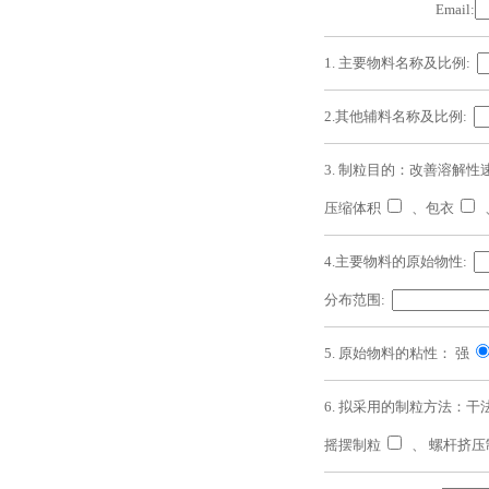
Email:
1. 主要物料名称及比例:
2.其他辅料名称及比例:
3. 制粒目的：改善溶解
压缩体积
、包衣
4.主要物料的原始物性:
分布范围:
5. 原始物料的粘性： 强
6. 拟采用的制粒方法：
摇摆制粒
、 螺杆挤