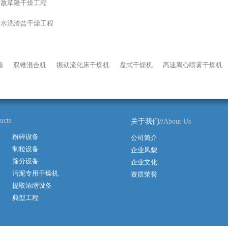
：
敌草隆干燥工程
：
水洗渣盐干燥工程
箱
双锥混合机
振动流化床干燥机
盘式干燥机
高速离心喷雾干燥机
ucts
关于我们//
About Us
粉碎设备
公司简介
制粒设备
企业风貌
筛分设备
企业文化
污泥专用干燥机
资质荣誉
提取浓缩设备
典型工程