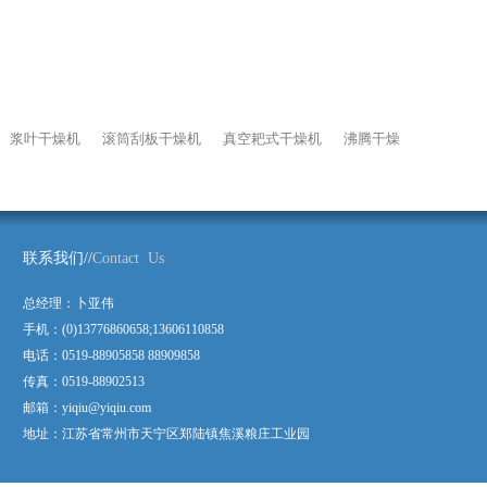
浆叶干燥机
滚筒刮板干燥机
真空耙式干燥机
沸腾干燥
联系我们//
Contact Us
总经理：卜亚伟
手机：(0)13776860658;13606110858
电话：0519-88905858 88909858
传真：0519-88902513
邮箱：yiqiu@yiqiu.com
地址：江苏省常州市天宁区郑陆镇焦溪粮庄工业园